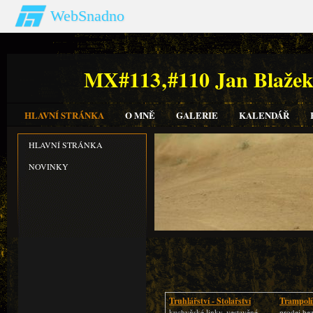
WebSnadno
MX#113‚#110 Jan Bla
HLAVNÍ STRÁNKA
O MNĚ
GALERIE
KALENDÁŘ
HLAVNÍ STRÁNKA
NOVINKY
Truhlářství - Stolařství
Trampolí
kuchyňské linky, vestavěné
prodej be