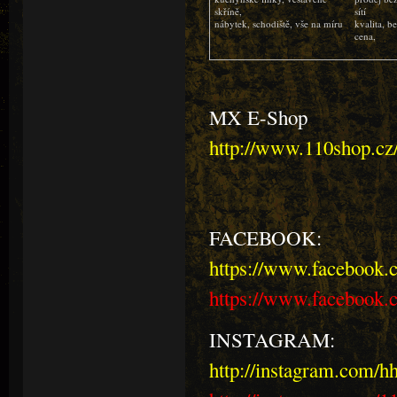
skříně,
sítí
nábytek, schodiště, vše na míru
kvalita, b
cena,
MX E-Shop
http://www.110shop.cz
FACEBOOK:
https://www.facebook.
https://www.facebook
INSTAGRAM:
http://instagram.com/h