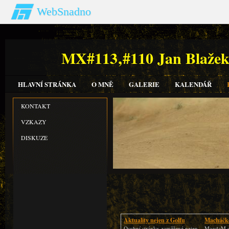
WebSnadno
MX#113‚#110 Jan Bla
HLAVNÍ STRÁNKA
O MNĚ
GALERIE
KALENDÁŘ
KONTAKT
VZKAZY
DISKUZE
Aktuality nejen z Golfu
Macháčk
Osobní stránky zaměřené nejen
MagdaM s.