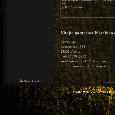
na
golf a různé akce.
Vítejte na stránce blazekja
Blažek Jan
Benešovská 1784
25801 Vlašim
mobil:607942812
email:honzablazek113@seznam.cz
honzablazek113@email.cz
Mapa stránek
P
Tvorba webových stránek na