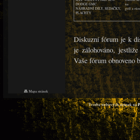
DODGE GMC
na
NÁHRADNÍ DÍLY, SEDAČKY,
golf a růz
PLACHTY
Diskuzní fórum je k d
je zálohováno, jestliž
Vaše fórum obnoveno be
Mapa stránek
P
Tvorba webových stránek na